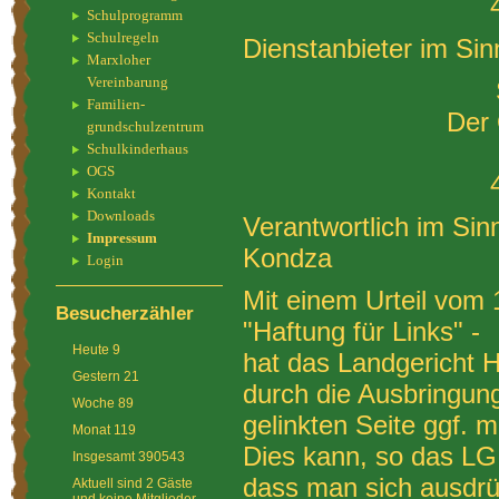
Schulprogramm
Schulregeln
Dienstanbieter im S
Marxloher
Vereinbarung
Familien-
Der 
grundschulzentrum
Schulkinderhaus
OGS
Kontakt
Downloads
Verantwortlich im Sin
Impressum
Kondza
Login
Mit einem Urteil vom 
Besucherzähler
"Haftung für Links" -
Heute
9
hat das Landgericht 
Gestern
21
durch die Ausbringung
Woche
89
gelinkten Seite ggf. m
Monat
119
Dies kann, so das LG
Insgesamt
390543
dass man sich ausdrüc
Aktuell sind 2 Gäste