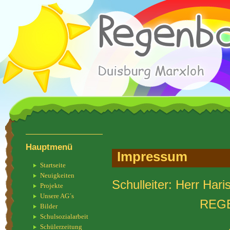
Hauptmenü
Impressum
Startseite
Neuigkeiten
Schulleiter: Herr Har
Projekte
Unsere AG´s
REG
Bilder
Schulsozialarbeit
Schülerzeitung