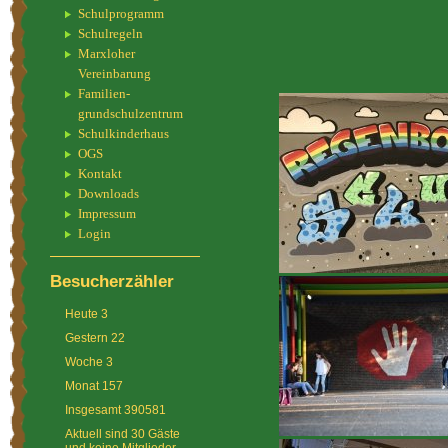
Schulprogramm
Schulregeln
Marxloher
Vereinbarung
Familien-
grundschulzentrum
Schulkinderhaus
OGS
Kontakt
Downloads
Impressum
Login
Besucherzähler
Heute
3
Gestern
22
Woche
3
Monat
157
Insgesamt
390581
Aktuell sind 30 Gäste