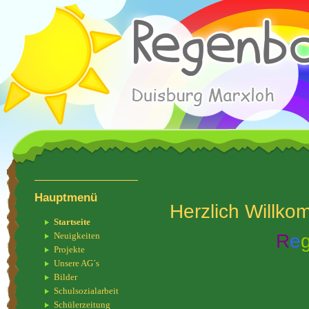
Hauptmenü
Herzlich Willk
Startseite
R
e
Neuigkeiten
Projekte
Unsere AG´s
Bilder
Schulsozialarbeit
Schülerzeitung