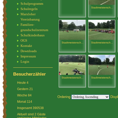
Schulprogramm
Stadtmeistersch...
Schulregeln
Marxloher
Vereinbarung
Familien-
grundschulzentrum
Schulkinderhaus
OGS
Stadtmeistersch...
Stadtmeistersch...
Kontakt
Downloads
Impressum
Login
Besucherzähler
Stadtmeistersch...
Stadtmeistersch...
Heute
4
Gestern
21
Woche
84
Ordering
Disp
Monat
114
Insgesamt
390538
Aktuell sind 2 Gäste