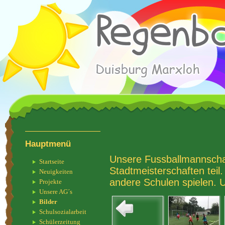
Hauptmenü
Unsere Fussballmannscha
Startseite
Stadtmeisterschaften teil
Neuigkeiten
andere Schulen spielen. U
Projekte
Unsere AG´s
Bilder
Schulsozialarbeit
Schülerzeitung