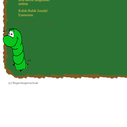
und keine Mitglieder
online
Kubik-Rubik Joomla!
Extensions
(c) Regenbogenschule